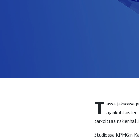
Kouhia
T
ässä jaksossa p
ajankohtaisten 
tarkoittaa riskienhal
Studiossa KPMG:n Kar