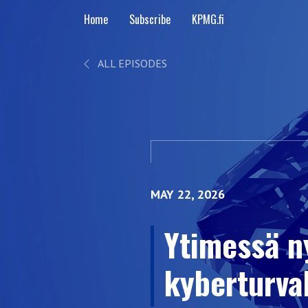
Home
Subscribe
KPMG.fi
ALL EPISODES
MAY 22, 2026
Ytimessä n
kyberturval