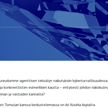
ureudumme agenttisen tekoälyn vaikutuksiin kyberturvallisuudessa
ja konkreettisten esimerkkien kautta – erityisesti johdon näkökulm
linnan ja vastuiden kannalta?
ri Tomulan kanssa keskustelemassa on Ari Kouhia Aspialta.